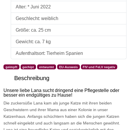
Alter: * Juni 2022
Geschlecht: weiblich
Größe: ca. 25 cm
Gewicht: ca. 7 kg
Aufenthaltsort: Tierheim Spanien
geimpft
gechipt
entwurmt
EU-Ausweis
FIV und FeLV negativ
Beschreibung
Unsere liebe Lana sucht dringend eine Pflegestelle oder
besser ein endgültiges zu Hause!
Die zuckersüße Lana kam als junge Katze mit ihren beiden
Geschwistern und ihrer Mama aus einer Kolonie in unser
Katzenhaus. Anfangs schüchtern haben sich die jungen Katzen
schnell eingelebt und auch langsam an die Menschen gewöhnt.
Lana ist eine freundliche Katze und sozialverträglich mit den